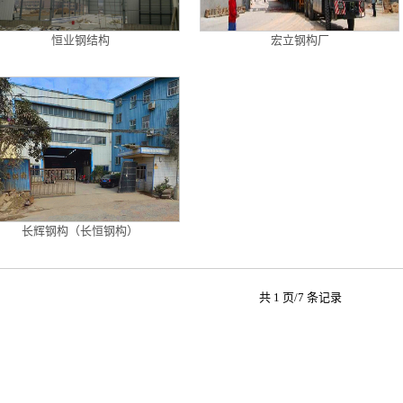
恒业钢结构
宏立钢构厂
长辉钢构（长恒钢构）
共 1 页/7 条记录