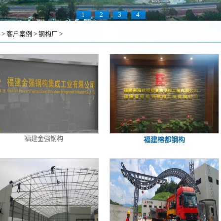
1
2
3
4
>
客户案例
>
钢构厂
>
福建金强钢构
福建榕都钢构